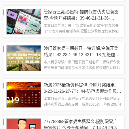
话题——警惕虚假宣传，在此之前，我想先对关键
词进行解释和释义，以帮助大家更好地理解文章的
管家婆三期必出特-提防假冒伪劣包装圈
内容，关键词为：“2025新澳门正版新澳...
套-今晚开奖结果：39-46-21-31-36-
18T：30
本文目录导读：关于“管家婆三期必出特”的释义关
于“今晚开奖结果”的解析提醒公众警惕虚假宣传如
何正确对待彩票关于管家婆三期必出特及今晚开奖
结果的解析与提醒尊敬的读者朋友们：大家好！我
澳门管家婆三期必开一特详解,今晚开奖
们收到了一则关于“管家婆三期必出特”...
结果：42-23-1-46-13-42T：18-拒绝虚假
宣传
本文目录导读：澳门管家婆三期必开一特详解今晚
开奖结果的解读警示公众警惕虚假宣传理性对待彩
票与赌博关于澳门管家婆三期必开一特详解及今晚
开奖结果的解读与警示澳门管家婆三期必开一特详
新澳2025最新资料提供,今晚开奖结果：
解需要明确的是，澳门管家婆三期必开一特”...
9-29-11-26-27-7T：44-防范虚假炒作风
险
本文目录导读：虚假宣传的危害如何识别虚假宣传
对待彩票的正确态度关于新澳2025的一些解读如何
防范虚假宣传关于警惕虚假宣传与对新澳2025最新
资料提供的一些解读尊敬的公众朋友们，今天我想
777788888管家婆免费释义:提防假冒广
与大家分享一些关于虚假宣传的问题...
告宣传片,今晚开奖结果：7-14-49-29-35-