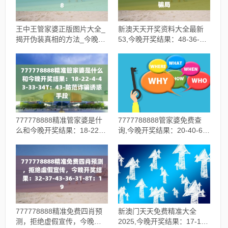
王中王管家婆正版图片大全_
新澳天天开奖资料大全最新
揭开伪装真相的方法_今晚开
53,今晚开奖结果：48-36-
奖结果：34-21-16-17-1-
32-30-23-25T：16-提防假冒
46T：28
宣传骗局
777778888精准管家婆是什
7777788888管家婆免费查
么和今晚开奖结果：18-22-
询,今晚开奖结果：20-40-6-
4-43-33-34T：43-防范诈骗
34-48-30T：9-警惕夸大宣传
诱惑手段
的误区
777778888精准免费四肖预
新澳门天天免费精准大全
测，拒绝虚假宣传，今晚开
2025,今晚开奖结果：17-11-