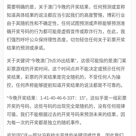
需要明确的是，关于澳门今晚的开奖结果，任何预测或宣称
知道具体结果的说法都应当引起我们的高度警惕，博彩行业
由于其随机性和不确定性，任何试图预测或声称能够预测准
确开奖号码的行为都可能是虚假宣传或欺诈行为，在此，我
们强烈呼吁公众保持理性态度，切勿轻信任何关于彩票开奖
结果的预测或承诺。
关于关键词“今晚澳门9点35出结果”，这很可能指的是澳门某
彩票游戏的开奖时间，这个时间点并不能决定或预示任何开
奖结果，彩票的开奖结果是完全随机的，不受任何人为操
控，任何声称能够提前知道开奖结果的说法都是不可靠的。
“今晚开奖结果：1-41-40-46-6-33T：15”，这似乎是一组彩票
开奖的号码，这些号码的出现完全是随机的，没有任何规律
可循，我们不能根据过去的开奖号码来预测未来的结果，因
为每一次的开奖都是独立的随机事件。
追加词}”这一部分没有给出具体的关键词或信息，因此我们