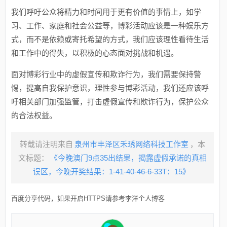
我们呼吁公众将精力和时间用于更有价值的事情上，如学
习、工作、家庭和社会公益等，博彩活动应该是一种娱乐方
式，而不是依赖或寄托希望的方式，我们应该理性看待生活
和工作中的得失，以积极的心态面对挑战和机遇。
面对博彩行业中的虚假宣传和欺诈行为，我们需要保持警
惕，提高自我保护意识，理性参与博彩活动，我们还应该呼
吁相关部门加强监管，打击虚假宣传和欺诈行为，保护公众
的合法权益。
转载请注明来自
泉州市丰泽区禾琇网络科技工作室
，本
文标题：
《今晚澳门9点35出结果，揭露虚假承诺的真相
误区，今晚开奖结果：1-41-40-46-6-33T：15》
百度分享代码，如果开启HTTPS请参考李洋个人博客