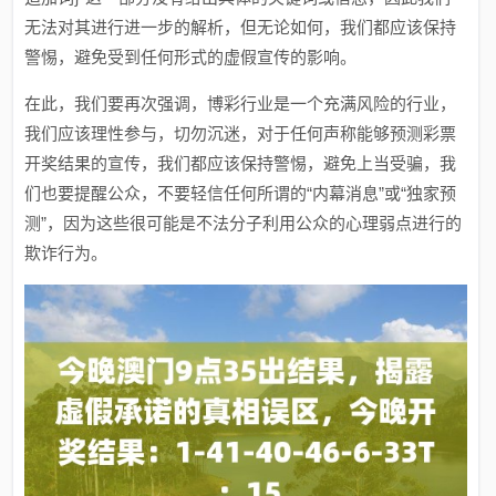
无法对其进行进一步的解析，但无论如何，我们都应该保持
警惕，避免受到任何形式的虚假宣传的影响。
在此，我们要再次强调，博彩行业是一个充满风险的行业，
我们应该理性参与，切勿沉迷，对于任何声称能够预测彩票
开奖结果的宣传，我们都应该保持警惕，避免上当受骗，我
们也要提醒公众，不要轻信任何所谓的“内幕消息”或“独家预
测”，因为这些很可能是不法分子利用公众的心理弱点进行的
欺诈行为。