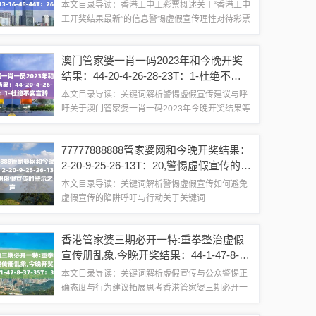
44T：26
本文目录导读：香港王中王彩票概述关于“香港王中
王开奖结果最新”的信息警惕虚假宣传理性对待彩票
附加建议的解析与警示尊敬的公众朋友们，大家
好！今天我们要讨论的是关于香港王中王彩票开奖
澳门管家婆一肖一码2023年和今晚开奖
结果的最新信息，在开始之前，我们必须强...
结果：44-20-4-26-28-23T：1-杜绝不实
言辞
本文目录导读：关键词解析警惕虚假宣传建议与呼
吁关于澳门管家婆一肖一码2023年今晚开奖结果等
相关内容的解析与警示尊敬的公众朋友们：大家
好！针对大家关注的澳门管家婆一肖一码2023年今
77777888888管家婆网和今晚开奖结果：
晚开奖结果等相关关键词，我们有必要...
2-20-9-25-26-13T：20,警惕虚假宣传的警
示之声
本文目录导读：关键词解析警惕虚假宣传如何避免
虚假宣传的陷阱呼吁与行动关于关键词
“77777888888管家婆网、今晚开奖结果：2-20-9-
25-26-13T：20”的释义、解释与落实警惕虚假宣传
香港管家婆三期必开一特:重拳整治虚假
的文章关键词解析1、...
宣传册乱象,今晚开奖结果：44-1-47-8-
37-35T：3
本文目录导读：关键词解析虚假宣传与公众警惕正
确态度与行为建议拓展思考香港管家婆三期必开一
特_今晚开奖结果：44-1-47-8-37-35T：3”的解读