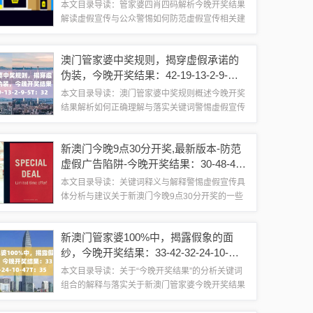
果：35-38-39-6-44-21T：48
本文目录导读：管家婆四肖四码解析今晚开奖结果
解读虚假宣传与公众警惕如何防范虚假宣传相关建
议关于管家婆四肖四码角面释放专家解析及警惕虚
假宣传的文章网络上出现了关于“管家婆四肖四码角
澳门管家婆中奖规则，揭穿虚假承诺的
面释放专家解析”的热门话题，涉及今晚开...
伪装，今晚开奖结果：42-19-13-2-9-
5T：32
本文目录导读：澳门管家婆中奖规则概述今晚开奖
结果解析如何正确理解与落实关键词警惕虚假宣传
关于澳门管家婆中奖规则、今晚开奖结果及警惕虚
假宣传的解析与提醒澳门管家婆中奖规则概述澳门
新澳门今晚9点30分开奖,最新版本-防范
管家婆是一种彩票游戏的玩法，其中奖规则通...
虚假广告陷阱-今晚开奖结果：30-48-44-
6-35-22T：39
本文目录导读：关键词释义与解释警惕虚假宣传具
体分析与建议关于新澳门今晚9点30分开奖的一些
讨论与提醒关键词释义与解释1、新澳门今晚9点30
分开奖：这指的是澳门某个彩票或开奖活动的具体
新澳门管家婆100%中，揭露假象的面
时间安排，即今晚（指文章发布当天的...
纱，今晚开奖结果：33-42-32-24-10-
47T：35
本文目录导读：关于“今晚开奖结果”的分析关键词
组合的解释与落实关于新澳门管家婆今晚开奖结果
及相关话题的解析与警示我要强调的是，本篇文章