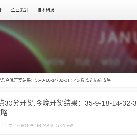
计
企业策划
技术研发
,今晚开奖结果：35-9-18-14-32-3T：45-反欺诈措施攻略
0分开奖,今晚开奖结果：35-9-18-14-32-3
攻略
-17
企业策划
164 次浏览
0个评论