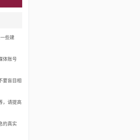
是一些建
媒体账号
不要盲目相
等，请提高
息的真实