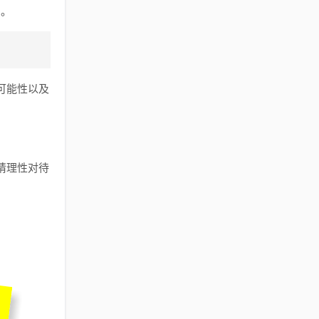
与。
可能性以及
请理性对待