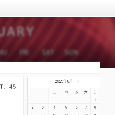
«
2025年6月
»
T：45-
一
二
三
四
五
六
日
1
2
3
4
5
6
7
8