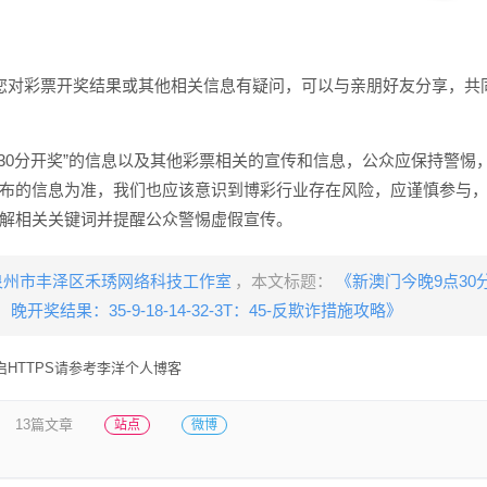
您对彩票开奖结果或其他相关信息有疑问，可以与亲朋好友分享，共
点30分开奖”的信息以及其他彩票相关的宣传和信息，公众应保持警惕
布的信息为准，我们也应该意识到博彩行业存在风险，应谨慎参与
解相关关键词并提醒公众警惕虚假宣传。
泉州市丰泽区禾琇网络科技工作室
，本文标题：
《新澳门今晚9点30
晚开奖结果：35-9-18-14-32-3T：45-反欺诈措施攻略》
HTTPS请参考李洋个人博客
13篇文章
站点
微博