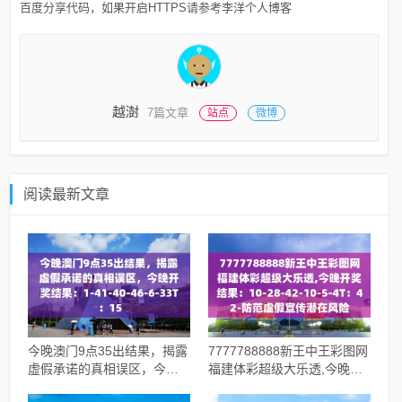
百度分享代码，如果开启HTTPS请参考李洋个人博客
越澍
7篇文章
站点
微博
阅读最新文章
今晚澳门9点35出结果，揭露
7777788888新王中王彩图网
虚假承诺的真相误区，今晚
福建体彩超级大乐透,今晚开
开奖结果：1-41-40-46-6-
奖结果：10-28-42-10-5-