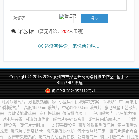
（暂无评论，
202
人围观）
评论列表
还没有评论，来说两句吧...
Copyright
2015-2025
泉州市丰泽区禾琇网络科技工作室
基于
Z-
BlogPHP
搭建
闽ICP备2024053112号-1
耐腐蚀暖气片
河北散热器厂家
小区集中供暖解决方案
采暖炉生产
宾馆用
钢制暖气片
高度1850mm暖气片
中心距1600mm暖气片
静电喷塑工艺散热
器
高效节能散热器
家用换热器
依法批准项目
工程用暖气片
承压能力强
过水热装置
对流散热优化
暖气片经销商合作
暖气片内防腐处理
写字楼
供暖设备
暖气片定制加工
宏硕采暖设备
豪华雅致系列暖气片
集中供暖散
热器
暖气片防熏墙技术
燃气采暖热水炉
河北散热器厂家
暖气片经销商合
作
安置房采暖系统
暖气片安装位置建议
公寓暖气片
钢二柱暖气片
柱式暖