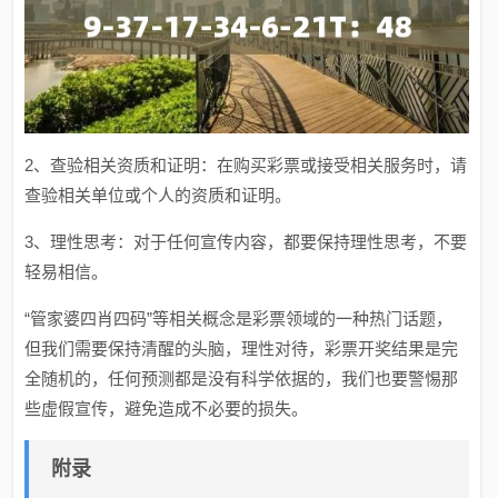
2、查验相关资质和证明：在购买彩票或接受相关服务时，请
查验相关单位或个人的资质和证明。
3、理性思考：对于任何宣传内容，都要保持理性思考，不要
轻易相信。
“管家婆四肖四码”等相关概念是彩票领域的一种热门话题，
但我们需要保持清醒的头脑，理性对待，彩票开奖结果是完
全随机的，任何预测都是没有科学依据的，我们也要警惕那
些虚假宣传，避免造成不必要的损失。
附录