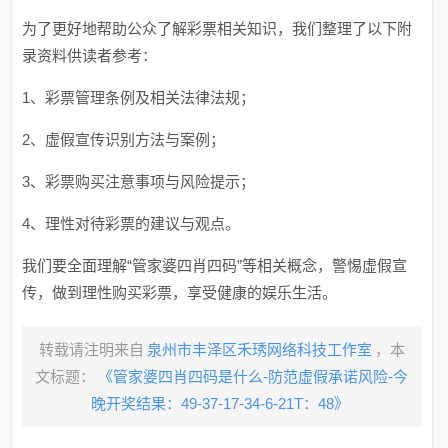
为了更好地帮助公众了解彩票相关知识，我们整理了以下附
录资料供读者参考：
1、彩票管理条例及相关法律法规；
2、虚假宣传识别方法与案例；
3、彩票购买注意事项与风险提示；
4、理性对待彩票的建议与观点。
我们要全面理解“管家婆四肖四码”等相关概念，警惕虚假宣
传，做到理性购买彩票，享受健康的娱乐生活。
转载请注明来自
泉州市丰泽区禾琇网络科技工作室
，本
文标题：
《管家婆四肖四码是什么-防范虚假承诺风险-今
晚开奖结果：49-37-17-34-6-21T：48》