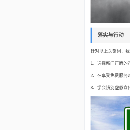
落实与行动
针对以上关键词，我
1、选择新门正版的
2、在享受免费服务
3、学会辨别虚假宣