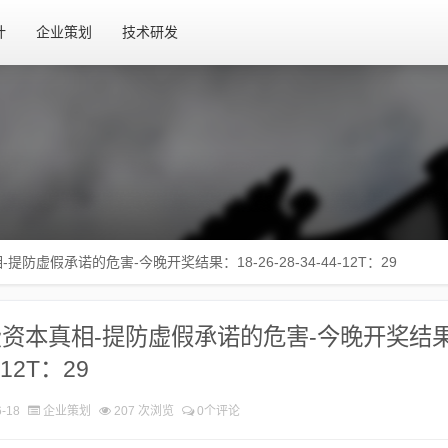
计
企业策划
技术研发
防虚假承诺的危害-今晚开奖结果：18-26-28-34-44-12T：29
资本真相-提防虚假承诺的危害-今晚开奖结果
4-12T：29
-18
企业策划
207 次浏览
0个评论