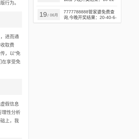
盗版行为。
4-43-33-34T：43-防范诈骗
诱惑手段
7777788888管家婆免费查
19
06月
/
询,今晚开奖结果：20-40-6-
34-48-30T：9-警惕夸大宣
传的误区
户，进而通
上收取费
传，以“免
们在享受免
乏虚假信息
行理性分析
基础上，我