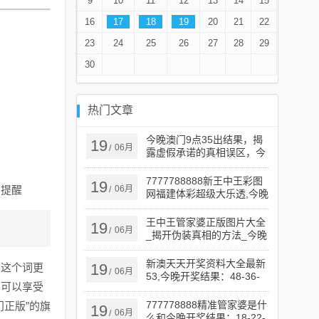
9
10
11
12
13
14
15
16
17
18
19
20
21
22
23
24
25
26
27
28
29
30
热门文章
今晚澳门9点35出结果，揭
19
06月
/
露虚假承诺的真相误区，今
晚开奖结果：1-41-40-46-
6-33T：15
7777788888新王中王彩图
19
的提醒
06月
/
网福建体彩超级大乐透,今晚
开奖结果：10-28-42-10-5-
4T：42-防范虚假宣传潜在
王中王管家婆正版图片大全
19
06月
/
风险
_揭开伪装真相的方法_今晚
开奖结果：34-21-16-17-1-
46T：28
新澳天天开奖资料大全最新
19
，这个词更
06月
/
53,今晚开奖结果：48-36-
着可以享受
32-30-23-25T：16-提防假
冒宣传骗局
777778888精准管家婆是什
正版”的旗
19
06月
/
么和今晚开奖结果：18-22-