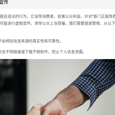
宣传
德且违法的行为，它误导消费者，损害公众利益，针对“新门正版免费
可能进行虚假宣传，诱导公众上当受骗，我们需要提高警惕，从以
学会辨别信息来源的真实性和可靠性。
点击不明链接或下载不明软件，防止个人信息泄露。