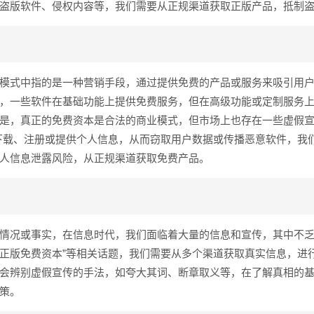
盗版软件、侵权内容等，我们需要从正规渠道获取正版产品，抵制
模式中指的是一种营销手段，通过提供免费的产品或服务来吸引用
，一些软件在基础功能上提供免费服务，但在高级功能或定制服务
是，真正的免费资本是合法的商业模式，但市场上也存在一些虚假宣
下载、注册或提供个人信息，从而窃取用户数据或传播恶意软件，我
人信息泄露风险，从正规渠道获取免费产品。
情况或事实，在信息时代，我们面临着大量的信息和宣传，其中不
正版免费资本”等相关话题，我们需要从多个渠道获取真实信息，进
会辨别虚假宣传的手法，如夸大其词、断章取义等，在了解真相的
策。