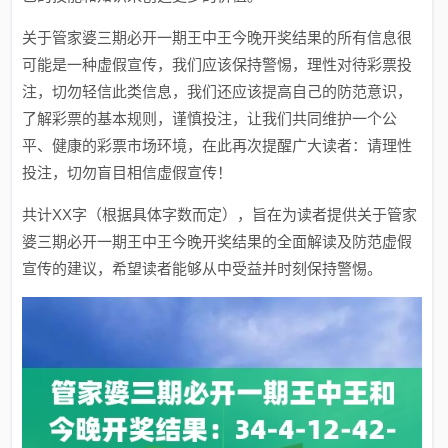
关于管家婆三期必开一期王中王今晚开奖结果的所有信息很
可能是一种虚假宣传，我们应该保持警惕，理性对待彩票投
注，切勿轻信此类信息，我们还应该提高自己的防范意识，
了解彩票的基本规则，谨慎投注，让我们共同维护一个公
平、健康的彩票市场环境，在此再次提醒广大读者：请理性
投注，切勿盲目相信虚假宣传！
共计XX字（根据具体字数而定），旨在为读者提供关于管家
婆三期必开一期王中王今晚开奖结果的全面解读及防范虚假
宣传的建议，希望读者能够从中受益并时刻保持警惕。