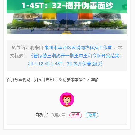
转载请注明来自
泉州市丰泽区禾琇网络科技工作室
，本
文标题：
《管家婆三期必开一期王中王和今晚开奖结果：
34-4-12-42-1-45T：32-揭开伪善面纱》
百度分享代码，如果开启HTTPS请参考李洋个人博客
郑妮子
9篇文章
站点
微博