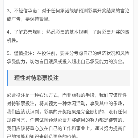
3、不轻信承诺：对于任何承诺能够预测彩票开奖结果的言论
或广告，要保持警惕。
4、了解彩票规则：熟悉彩票的基本规则，了解彩票开奖的随
机性。
5、谨慎投注：在投注前，要充分考虑自己的经济状况和风险
承受能力，切勿盲目跟风或投入超出自己承受能力的资金。
理性对待彩票投注
彩票投注是一种娱乐方式，而非赚钱的手段，我们应该理性
对待彩票投注，将其视为一种休闲活动，享受其中的乐趣，
我们应该认识到，彩票的开奖结果是完全随机的，没有任何
规律可言，任何试图预测彩票开奖结果的努力都是徒劳的，
我们应该将重心放在自己的工作和事业上，通过努力提高自
己的技能和知识来创造更多的价值。