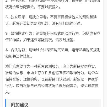
1、理性购彩：购彩应该是一种娱乐行为，请根据自己的经济
状况合理分配资金，不要过度投入。
2、独立思考：请独立思考，不要盲目相信他人的预测和建
议，彩票开奖结果是随机的，没有任何规律可循。
3、警惕欺诈行为：请警惕任何形式的欺诈行为，包括虚假宣
传和诈骗，如果遇到可疑情况，请及时报警。
4、合法购彩：请通过合法渠道购买彩票，遵守彩票购买规则
和相关法律法规。
澳门管家婆作为一种彩票预测服务，应当为彩民提供真实、
准确的信息，市场上存在许多虚假宣传和欺诈行为，请公众
保持警惕，理性购彩，也请彩民们认识到，彩票是一种娱乐
行为，应当根据自己的经济状况合理分配资金，避免过度投
入。
附加建议