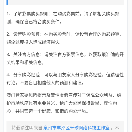
1、了解彩票购买规则：在购买彩票前，请了解相关购买规
则，确保自己符合购买条件。
2、设置购彩预算：在购买彩票时，请设置合理的购彩预算，
避免过度投入造成经济损失。
3、关注官方信息：请关注官方彩票信息，以获取最准确的开
奖结果和相关信息。
4、分享购彩经验：可以与朋友家人分享购彩经验，但请理性
讨论，不要盲目相信他人的预测和建议。
澳门管家婆风险提示及警惕虚假宣传对于保障公众利益、维
护市场秩序具有重要意义，请广大彩民保持警惕，理性购
彩，共同营造一个健康、和谐的购彩环境。
转载请注明来自
泉州市丰泽区禾琇网络科技工作室
，本