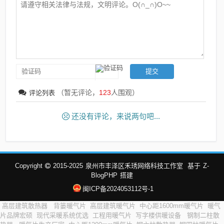
（暂无评论，
123
人围观）
评论列表
还没有评论，来说两句吧...
Copyright
2015-2025
泉州市丰泽区禾琇网络科技工作室
基于
Z-
BlogPHP
搭建
闽ICP备2024053112号-1
高层建筑散热器
背篓暖气片
高层建筑暖气片
中心距1600mm暖气片
暖气
片品牌宏硕
现代采暖系统优选
工程用暖气片
写字楼供暖设备
钢制二柱散