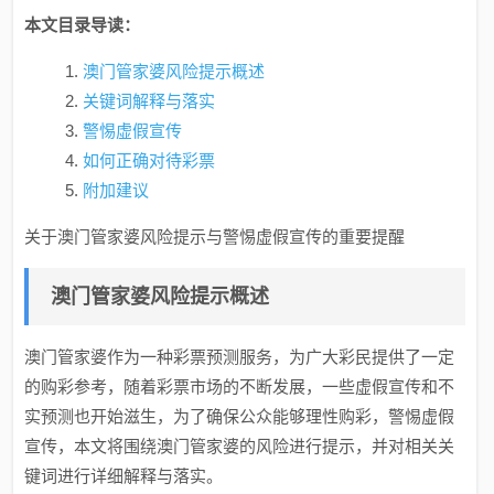
本文目录导读：
澳门管家婆风险提示概述
关键词解释与落实
警惕虚假宣传
如何正确对待彩票
附加建议
关于澳门管家婆风险提示与警惕虚假宣传的重要提醒
澳门管家婆风险提示概述
澳门管家婆作为一种彩票预测服务，为广大彩民提供了一定
的购彩参考，随着彩票市场的不断发展，一些虚假宣传和不
实预测也开始滋生，为了确保公众能够理性购彩，警惕虚假
宣传，本文将围绕澳门管家婆的风险进行提示，并对相关关
键词进行详细解释与落实。