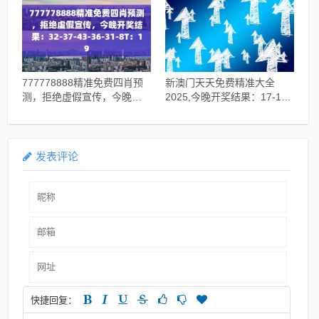
777778888精准免费四肖预
新澳门天天免费精准大全
测，拒绝虚假宣传，今晚开
2025,今晚开奖结果：17-11-
奖结果：32-37-43-36-31-
41-42-13-40T：13-打击虚假
8T：19
诱导链不法行为
发表评论
快捷回复：