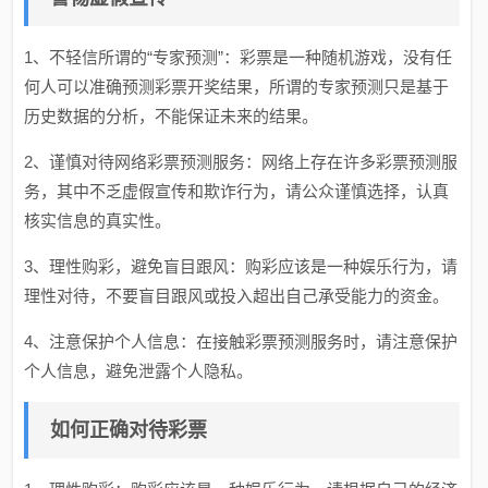
1、不轻信所谓的“专家预测”：彩票是一种随机游戏，没有任
何人可以准确预测彩票开奖结果，所谓的专家预测只是基于
历史数据的分析，不能保证未来的结果。
2、谨慎对待网络彩票预测服务：网络上存在许多彩票预测服
务，其中不乏虚假宣传和欺诈行为，请公众谨慎选择，认真
核实信息的真实性。
3、理性购彩，避免盲目跟风：购彩应该是一种娱乐行为，请
理性对待，不要盲目跟风或投入超出自己承受能力的资金。
4、注意保护个人信息：在接触彩票预测服务时，请注意保护
个人信息，避免泄露个人隐私。
如何正确对待彩票