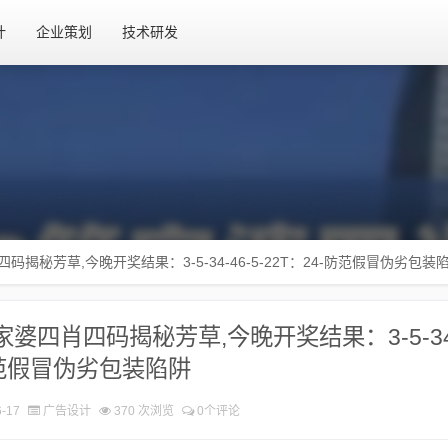
计
企业策划
技术研发
肖四码揭秘芳草,今晚开奖结果：3-5-34-46-5-22T：24-防范假冒伪劣包装
管家婆四肖四码揭秘芳草,今晚开奖结果：3-5-34-
防范假冒伪劣包装陷阱
-17
广告设计
370 次浏览
0个评论