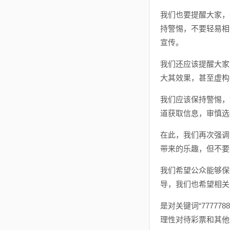
我们也要提醒大家，
持警惕，不要轻易相
宣传。
我们还应该提醒大家
大其效果，甚至虚构
我们应该保持警惕，
道获取信息，审慎选
在此，我们再次强调
带来的乐趣，但不要
我们希望公众能够保
导，我们也希望相关
是对关键词“7777
理性对待彩票和其他