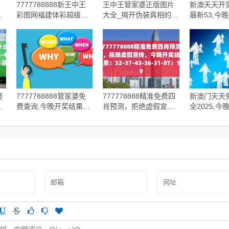
7777788888新王中王
王中王管家婆正版图片
新澳天天开
真
彩图网福建体彩超级大
大全_揭开伪装真相的方
最新53,今
乐透,今晚开奖结果：
法_今晚开奖结果：34-
48-36-32-3
10-28-42-10-5-4T：42-
21-16-17-1-46T：28
16-提防假
防范虚假宣传潜在风险
婆
7777788888管家婆免
777778888精准免费四
新澳门天天
费查询,今晚开奖结果：
肖预测，拒绝虚假宣
全2025,
20-40-6-34-48-30T：9-
传，今晚开奖结果：32-
17-11-41-4
惑
警惕夸大宣传的误区
37-43-36-31-8T：19
13-打击虚
行为