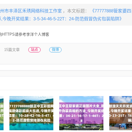
泉州市丰泽区禾琇网络科技工作室
，本文标题：
《77777888管家婆
,今晚开奖结果：3-5-34-46-5-22T：24-防范假冒伪劣包装陷阱》
HTTPS请参考李洋个人博客
15篇文章
站点
微博