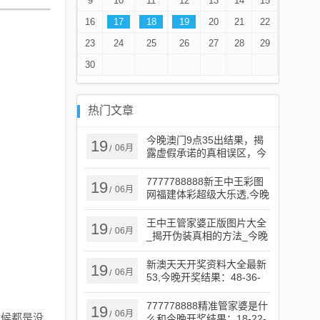
9
10
11
12
13
14
15
16
17
18
19
20
21
22
23
24
25
26
27
28
29
30
热门文章
今晚澳门9点35出结果，揭
19
06月
/
露虚假承诺的真相误区，今
晚开奖结果：1-41-40-46-
6-33T：15
7777788888新王中王彩图
19
06月
/
网福建体彩超级大乐透,今晚
开奖结果：10-28-42-10-5-
4T：42-防范虚假宣传潜在
王中王管家婆正版图片大全
19
06月
/
风险
_揭开伪装真相的方法_今晚
开奖结果：34-21-16-17-1-
46T：28
新澳天天开奖资料大全最新
19
06月
/
53,今晚开奖结果：48-36-
32-30-23-25T：16-提防假
冒宣传骗局
777778888精准管家婆是什
19
06月
/
时候都是没
么和今晚开奖结果：18-22-