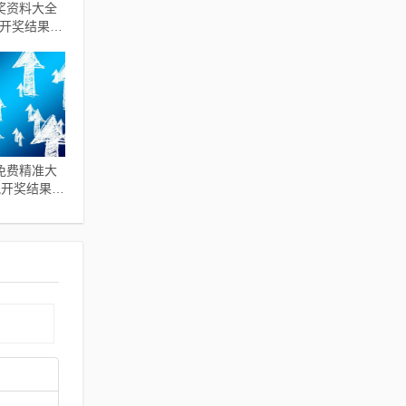
奖资料大全
晚开奖结果：
0-23-25T：
冒宣传骗局
免费精准大
今晚开奖结果：
2-13-40T：
假诱导链不法