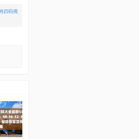
四肖四码揭