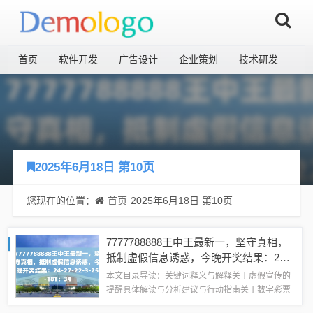
首页
软件开发
广告设计
企业策划
技术研发
2025年6月18日 第10页
您现在的位置：
首页
2025年6月18日 第10页
7777788888王中王最新一，坚守真相，
抵制虚假信息诱惑，今晚开奖结果：24-
27-22-3-25-18T：34
本文目录导读：关键词释义与解释关于虚假宣传的
提醒具体解读与分析建议与行动指南关于数字彩票
“7777788888王中王最新一”的解读与公众警惕虚