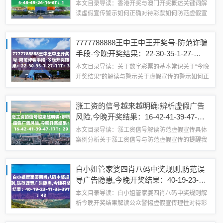
本文目录导读：香港开奖与澳门开奖概述关键词解
读虚假宣传警示如何正确对待彩票如何防范虚假宣
传关于香港开奖与澳门开奖的解读与警示尊敬的公
众，您好！今天我们将聚焦于“香港开奖”与“澳门开
7777788888王中王中王开奖号-防范诈骗
奖”，特别是您提供的关键词“香港开奖...
手段-今晚开奖结果：22-30-35-1-27-
11T：30
本文目录导读：关于数字彩票的基本常识关于“今晚
开奖结果”的解读与警示关于虚假宣传的警示如何正
确对待彩票其他注意事项关于数字彩票和虚假宣传
的警示尊敬的公众，您好！今天您提供的关键词
涨工资的信号越来越明确:辨析虚假广告
为：“7777788888王中王中王开...
风险,今晚开奖结果：16-42-41-39-47-
17T：29
本文目录导读：涨工资信号解读防范虚假宣传具体
案例分析关于涨工资信号与防范虚假宣传的提醒我
们来解析您提供的关键词：“涨工资的信号越来越明
确”，这一关键词表达了一种趋势或信息，即有关工
白小姐管家婆四肖八码中奖规则,防范误
资增长的消息或信号正在逐渐明确，这可...
导广告隐患,今晚开奖结果：40-19-23-41-
35-39T：43
本文目录导读：白小姐管家婆四肖八码中奖规则解
析今晚开奖结果解读公众警惕虚假宣传理性对待彩
票附录文章字数统计版权声明的解读与警示社会上