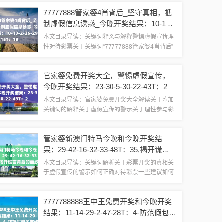
我们针对近期广泛传播的关于澳门一肖一码管家婆
77777888管家婆4肖背后_坚守真相，抵
期期淮以及今晚开奖结果的信息进行解释与警...
制虚假信息诱惑_今晚开奖结果：10-13-
2-26-29-15T：19
本文目录导读：关键词释义与解释警惕虚假宣传理
性对待彩票关于关键词“77777888管家婆4肖背后”
的解读与公众警惕虚假宣传的提醒尊敬的读者们：
大家好！今天我们将一起探讨一个关键词：
官家婆免费开奖大全，警惕虚假宣传，
“77777888管家婆4肖背后”，...
今晚开奖结果：23-30-5-30-22-43T：2
本文目录导读：官家婆免费开奖大全解读关于附加
关键词的解释关于虚假宣传的警示关于理性参与彩
票活动的建议关于防范诈骗的建议的解读与警示尊
敬的公众朋友们，今天我们要讨论的是一个关键词
管家婆新澳门特马今晚和今晚开奖结
组合：“官家婆免费开奖大全”，以及您提供...
果：29-42-16-32-33-48T：35,揭开谎言
背后的面纱
本文目录导读：关键词解析关于彩票开奖的真相关
于虚假宣传的警示如何正确对待彩票一些建议如何
防范虚假宣传解读尊敬的读者朋友们：大家好！关
于管家婆新澳门特马今晚的开奖结果，我们首先要
7777788888王中王免费开奖和今晚开奖
明确一点，博彩行业存在风险，请大家理性对...
结果：11-14-29-2-47-28T：4-防范假包