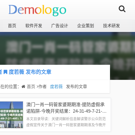
首页
软件开发
广告设计
企业策划
技术研发
者
度若薇
发布的文章
现在的位置：
首页
作者
度若薇
发布的文章
澳门一肖一码管家婆期期淮-提防虚假承
诺陷阱-今晚开奖结果：24-31-49-7-21-
49T：1
本文目录导读：关键词解析信息解读警示公众防范
虚假宣传关于澳门一肖一码管家婆期期淮及今晚开
奖结果的解释与警示尊敬的公众朋友们：大家好！